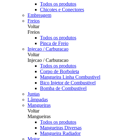
Todos os produtos
Chicotes e Conectores
Embreagem
Freios
Voltar
Freios
Todos os produtos
Pinca de Freio
Injecao / Carburacao
Voltar
Injecao / Carburacao
Todos os produtos
Corpo de Borboleta
Mangueira Linha Combustivel
Bico Injetor de Combustivel
Bomba de Combustivel
Juntas
Lâmpadas
Mangueiras
Voltar
Mangueiras
Todos os produtos
Mangueiras Diversas
Mangueira Radiador
Motor