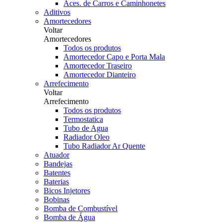
Aces. de Carros e Caminhonetes
Aditivos
Amortecedores
Voltar
Amortecedores
Todos os produtos
Amortecedor Capo e Porta Mala
Amortecedor Traseiro
Amortecedor Dianteiro
Arrefecimento
Voltar
Arrefecimento
Todos os produtos
Termostatica
Tubo de Agua
Radiador Oleo
Tubo Radiador Ar Quente
Atuador
Bandejas
Batentes
Baterias
Bicos Injetores
Bobinas
Bomba de Combustível
Bomba de Água