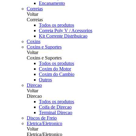
Encanamento
Correias
Voltar
Correias
Todos os produtos
Correia Poly V / Acessorios
Kit Corrente Distribuicao
Coxins
Coxins e Suportes
Voltar
Coxins e Suportes
Todos os produtos
Coxim do Motor
Coxim do Cambio
Outros
Direcao
Voltar
Direcao
Todos os produtos
Coifa de Direcao
Terminal Direcao
Discos de Freio
Eletrica/Eletronico
Voltar
Eletrica/Eletronico