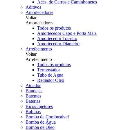
Aces. de Carros e Caminhonetes
Aditivos
Amortecedores
Voltar
Amortecedores
Todos os produtos
Amortecedor Capo e Porta Mala
Amortecedor Traseiro
Amortecedor Dianteiro
Arrefecimento
Voltar
Arrefecimento
Todos os produtos
Termostatica
Tubo de Agua
Radiador Oleo
Atuador
Bandejas
Batentes
Baterias
Bicos Injetores
Bobinas
Bomba de Combustível
Bomba de Água
Bomba de Óleo