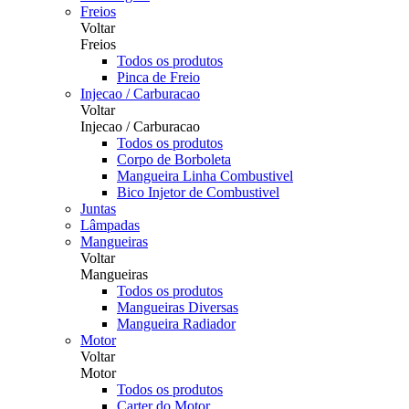
Freios
Voltar
Freios
Todos os produtos
Pinca de Freio
Injecao / Carburacao
Voltar
Injecao / Carburacao
Todos os produtos
Corpo de Borboleta
Mangueira Linha Combustivel
Bico Injetor de Combustivel
Juntas
Lâmpadas
Mangueiras
Voltar
Mangueiras
Todos os produtos
Mangueiras Diversas
Mangueira Radiador
Motor
Voltar
Motor
Todos os produtos
Carter do Motor