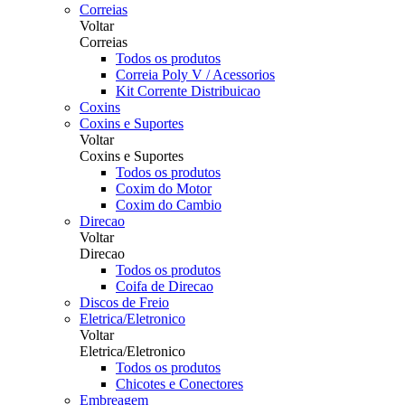
Correias
Voltar
Correias
Todos os produtos
Correia Poly V / Acessorios
Kit Corrente Distribuicao
Coxins
Coxins e Suportes
Voltar
Coxins e Suportes
Todos os produtos
Coxim do Motor
Coxim do Cambio
Direcao
Voltar
Direcao
Todos os produtos
Coifa de Direcao
Discos de Freio
Eletrica/Eletronico
Voltar
Eletrica/Eletronico
Todos os produtos
Chicotes e Conectores
Embreagem