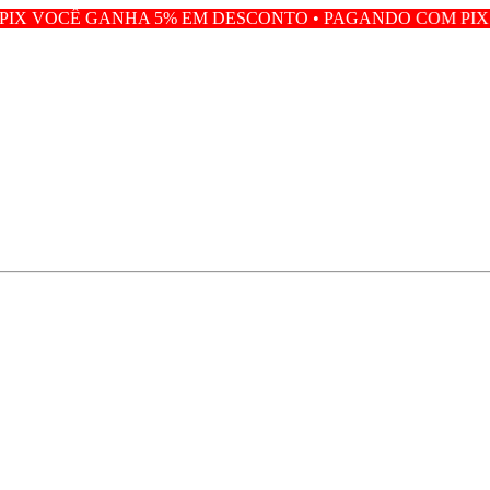
HA 5% EM DESCONTO • PAGANDO COM PIX VOCÊ GANHA 