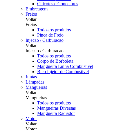
Chicotes e Conectores
Embreagem
Freios
Voltar
Freios
Todos os produtos
Pinca de Freio
Injecao / Carburacao
Voltar
Injecao / Carburacao
Todos os produtos
Corpo de Borboleta
Mangueira Linha Combustivel
Bico Injetor de Combustivel
Juntas
Lâmpadas
Mangueiras
Voltar
Mangueiras
Todos os produtos
Mangueiras Diversas
Mangueira Radiador
Motor
Voltar
Motor