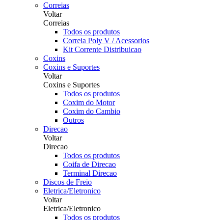
Correias
Voltar
Correias
Todos os produtos
Correia Poly V / Acessorios
Kit Corrente Distribuicao
Coxins
Coxins e Suportes
Voltar
Coxins e Suportes
Todos os produtos
Coxim do Motor
Coxim do Cambio
Outros
Direcao
Voltar
Direcao
Todos os produtos
Coifa de Direcao
Terminal Direcao
Discos de Freio
Eletrica/Eletronico
Voltar
Eletrica/Eletronico
Todos os produtos