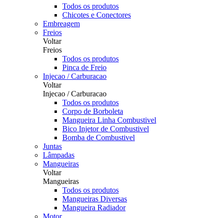
Todos os produtos
Chicotes e Conectores
Embreagem
Freios
Voltar
Freios
Todos os produtos
Pinca de Freio
Injecao / Carburacao
Voltar
Injecao / Carburacao
Todos os produtos
Corpo de Borboleta
Mangueira Linha Combustivel
Bico Injetor de Combustivel
Bomba de Combustivel
Juntas
Lâmpadas
Mangueiras
Voltar
Mangueiras
Todos os produtos
Mangueiras Diversas
Mangueira Radiador
Motor