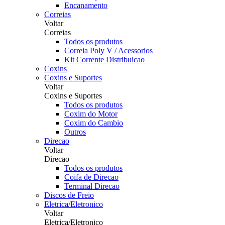
Encanamento
Correias
Voltar
Correias
Todos os produtos
Correia Poly V / Acessorios
Kit Corrente Distribuicao
Coxins
Coxins e Suportes
Voltar
Coxins e Suportes
Todos os produtos
Coxim do Motor
Coxim do Cambio
Outros
Direcao
Voltar
Direcao
Todos os produtos
Coifa de Direcao
Terminal Direcao
Discos de Freio
Eletrica/Eletronico
Voltar
Eletrica/Eletronico