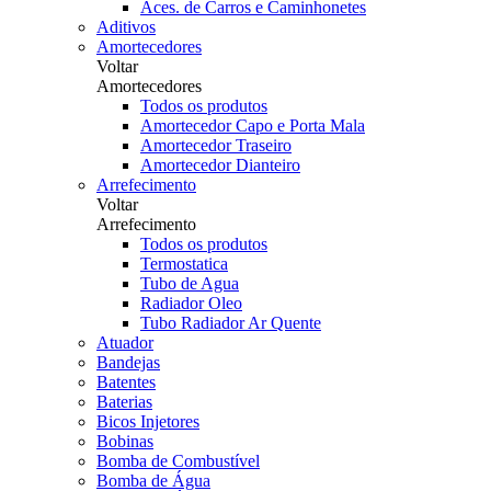
Aces. de Carros e Caminhonetes
Aditivos
Amortecedores
Voltar
Amortecedores
Todos os produtos
Amortecedor Capo e Porta Mala
Amortecedor Traseiro
Amortecedor Dianteiro
Arrefecimento
Voltar
Arrefecimento
Todos os produtos
Termostatica
Tubo de Agua
Radiador Oleo
Tubo Radiador Ar Quente
Atuador
Bandejas
Batentes
Baterias
Bicos Injetores
Bobinas
Bomba de Combustível
Bomba de Água