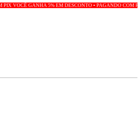
NHA 5% EM DESCONTO • PAGANDO COM PIX VOCÊ GANHA