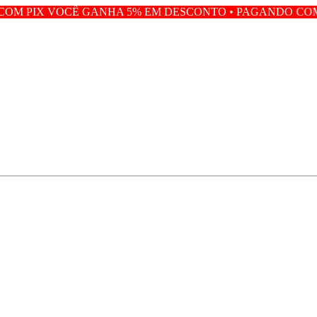
GANHA 5% EM DESCONTO • PAGANDO COM PIX VOCÊ GA