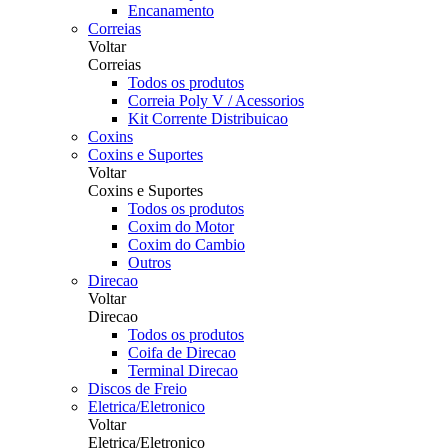
Encanamento
Correias
Voltar
Correias
Todos os produtos
Correia Poly V / Acessorios
Kit Corrente Distribuicao
Coxins
Coxins e Suportes
Voltar
Coxins e Suportes
Todos os produtos
Coxim do Motor
Coxim do Cambio
Outros
Direcao
Voltar
Direcao
Todos os produtos
Coifa de Direcao
Terminal Direcao
Discos de Freio
Eletrica/Eletronico
Voltar
Eletrica/Eletronico