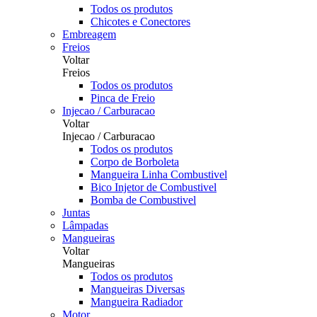
Todos os produtos
Chicotes e Conectores
Embreagem
Freios
Voltar
Freios
Todos os produtos
Pinca de Freio
Injecao / Carburacao
Voltar
Injecao / Carburacao
Todos os produtos
Corpo de Borboleta
Mangueira Linha Combustivel
Bico Injetor de Combustivel
Bomba de Combustivel
Juntas
Lâmpadas
Mangueiras
Voltar
Mangueiras
Todos os produtos
Mangueiras Diversas
Mangueira Radiador
Motor