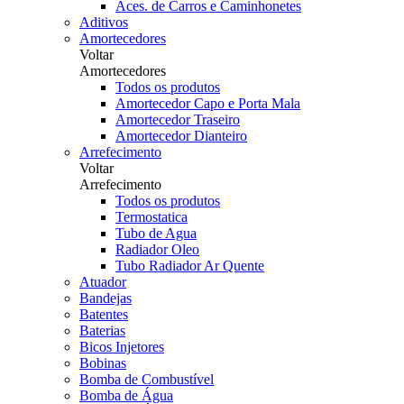
Aces. de Carros e Caminhonetes
Aditivos
Amortecedores
Voltar
Amortecedores
Todos os produtos
Amortecedor Capo e Porta Mala
Amortecedor Traseiro
Amortecedor Dianteiro
Arrefecimento
Voltar
Arrefecimento
Todos os produtos
Termostatica
Tubo de Agua
Radiador Oleo
Tubo Radiador Ar Quente
Atuador
Bandejas
Batentes
Baterias
Bicos Injetores
Bobinas
Bomba de Combustível
Bomba de Água