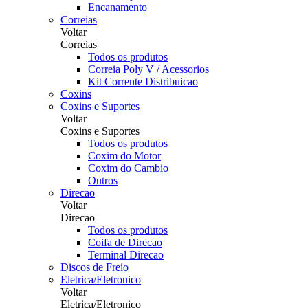
Encanamento
Correias
Voltar
Correias
Todos os produtos
Correia Poly V / Acessorios
Kit Corrente Distribuicao
Coxins
Coxins e Suportes
Voltar
Coxins e Suportes
Todos os produtos
Coxim do Motor
Coxim do Cambio
Outros
Direcao
Voltar
Direcao
Todos os produtos
Coifa de Direcao
Terminal Direcao
Discos de Freio
Eletrica/Eletronico
Voltar
Eletrica/Eletronico