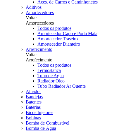
Aces. de Carros e Caminhonetes
Aditivos
Amortecedores
Voltar
Amortecedores
Todos os produtos
Amortecedor Capo e Porta Mala
Amortecedor Traseiro
Amortecedor Dianteiro
Arrefecimento
Voltar
Arrefecimento
Todos os produtos
Termostatica
Tubo de Agua
Radiador Oleo
Tubo Radiador Ar Quente
Atuador
Bandejas
Batentes
Baterias
Bicos Injetores
Bobinas
Bomba de Combustível
Bomba de Água