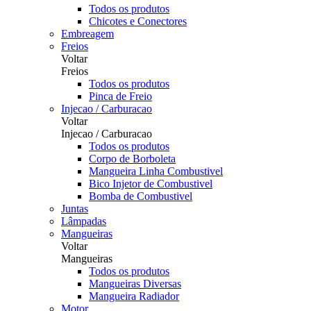
Todos os produtos
Chicotes e Conectores
Embreagem
Freios
Voltar
Freios
Todos os produtos
Pinca de Freio
Injecao / Carburacao
Voltar
Injecao / Carburacao
Todos os produtos
Corpo de Borboleta
Mangueira Linha Combustivel
Bico Injetor de Combustivel
Bomba de Combustivel
Juntas
Lâmpadas
Mangueiras
Voltar
Mangueiras
Todos os produtos
Mangueiras Diversas
Mangueira Radiador
Motor