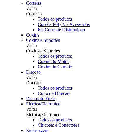
Correias
Voltar
Correias
Todos os produtos
Correia Poly V / Acessorios
Kit Corrente Distribuicao
Coxins
Coxins e Suportes
Voltar
Coxins e Suportes
Todos os produtos
Coxim do Motor
Coxim do Cambio
Direcao
Voltar
Direcao
Todos os produtos
Coifa de Direcao
Discos de Freio
Eletrica/Eletronico
Voltar
Eletrica/Eletronico
Todos os produtos
Chicotes e Conectores
Embreagem