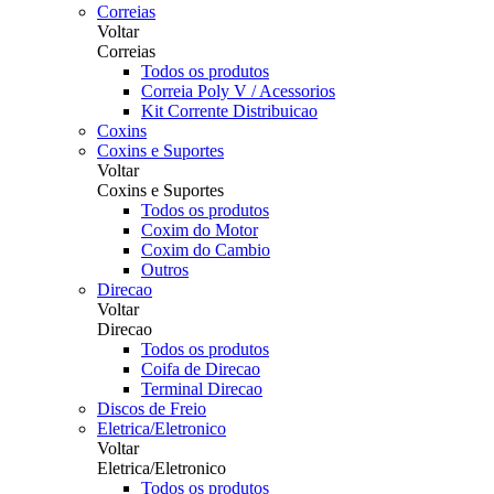
Correias
Voltar
Correias
Todos os produtos
Correia Poly V / Acessorios
Kit Corrente Distribuicao
Coxins
Coxins e Suportes
Voltar
Coxins e Suportes
Todos os produtos
Coxim do Motor
Coxim do Cambio
Outros
Direcao
Voltar
Direcao
Todos os produtos
Coifa de Direcao
Terminal Direcao
Discos de Freio
Eletrica/Eletronico
Voltar
Eletrica/Eletronico
Todos os produtos