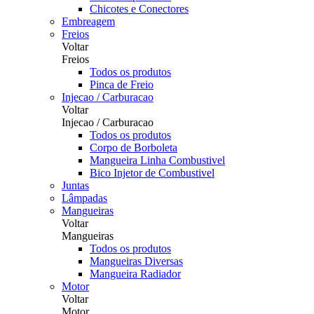
Chicotes e Conectores
Embreagem
Freios
Voltar
Freios
Todos os produtos
Pinca de Freio
Injecao / Carburacao
Voltar
Injecao / Carburacao
Todos os produtos
Corpo de Borboleta
Mangueira Linha Combustivel
Bico Injetor de Combustivel
Juntas
Lâmpadas
Mangueiras
Voltar
Mangueiras
Todos os produtos
Mangueiras Diversas
Mangueira Radiador
Motor
Voltar
Motor