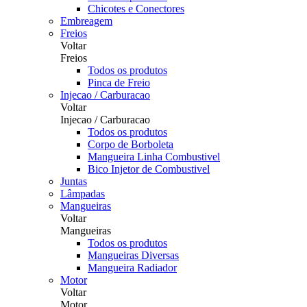
Chicotes e Conectores
Embreagem
Freios
Voltar
Freios
Todos os produtos
Pinca de Freio
Injecao / Carburacao
Voltar
Injecao / Carburacao
Todos os produtos
Corpo de Borboleta
Mangueira Linha Combustivel
Bico Injetor de Combustivel
Juntas
Lâmpadas
Mangueiras
Voltar
Mangueiras
Todos os produtos
Mangueiras Diversas
Mangueira Radiador
Motor
Voltar
Motor