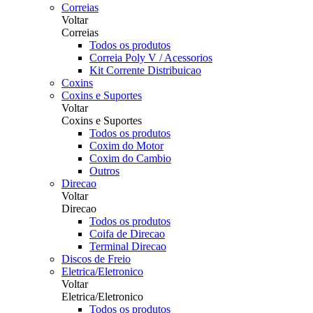
Correias
Voltar
Correias
Todos os produtos
Correia Poly V / Acessorios
Kit Corrente Distribuicao
Coxins
Coxins e Suportes
Voltar
Coxins e Suportes
Todos os produtos
Coxim do Motor
Coxim do Cambio
Outros
Direcao
Voltar
Direcao
Todos os produtos
Coifa de Direcao
Terminal Direcao
Discos de Freio
Eletrica/Eletronico
Voltar
Eletrica/Eletronico
Todos os produtos