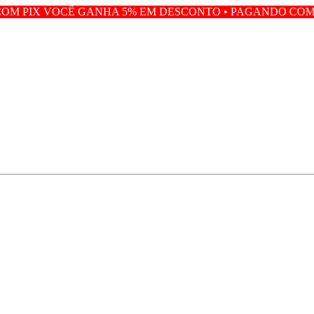
GANHA 5% EM DESCONTO • PAGANDO COM PIX VOCÊ GAN