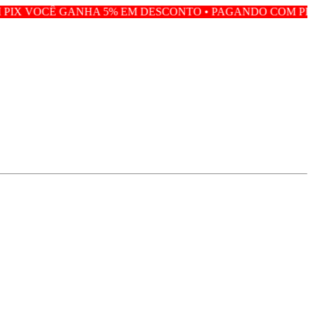
HA 5% EM DESCONTO • PAGANDO COM PIX VOCÊ GANHA 