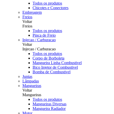
Todos os produtos
Chicotes e Conectores
Embreagem
Freios
Voltar
Freios
Todos os produtos
Pinca de Freio
Injecao / Carburacao
Voltar
Injecao / Carburacao
Todos os produtos
Corpo de Borboleta
Mangueira Linha Combustivel
Bico Injetor de Combustivel
Bomba de Combustivel
Juntas
Lâmpadas
Mangueiras
Voltar
Mangueiras
Todos os produtos
Mangueiras Diversas
Mangueira Radiador
Motor