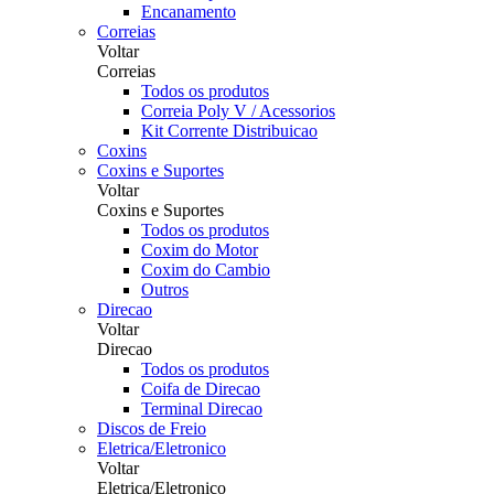
Encanamento
Correias
Voltar
Correias
Todos os produtos
Correia Poly V / Acessorios
Kit Corrente Distribuicao
Coxins
Coxins e Suportes
Voltar
Coxins e Suportes
Todos os produtos
Coxim do Motor
Coxim do Cambio
Outros
Direcao
Voltar
Direcao
Todos os produtos
Coifa de Direcao
Terminal Direcao
Discos de Freio
Eletrica/Eletronico
Voltar
Eletrica/Eletronico