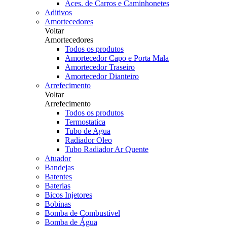
Aces. de Carros e Caminhonetes
Aditivos
Amortecedores
Voltar
Amortecedores
Todos os produtos
Amortecedor Capo e Porta Mala
Amortecedor Traseiro
Amortecedor Dianteiro
Arrefecimento
Voltar
Arrefecimento
Todos os produtos
Termostatica
Tubo de Agua
Radiador Oleo
Tubo Radiador Ar Quente
Atuador
Bandejas
Batentes
Baterias
Bicos Injetores
Bobinas
Bomba de Combustível
Bomba de Água