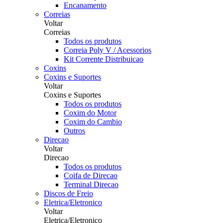
Encanamento
Correias
Voltar
Correias
Todos os produtos
Correia Poly V / Acessorios
Kit Corrente Distribuicao
Coxins
Coxins e Suportes
Voltar
Coxins e Suportes
Todos os produtos
Coxim do Motor
Coxim do Cambio
Outros
Direcao
Voltar
Direcao
Todos os produtos
Coifa de Direcao
Terminal Direcao
Discos de Freio
Eletrica/Eletronico
Voltar
Eletrica/Eletronico