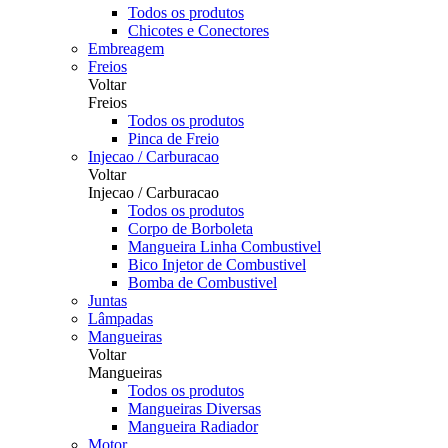
Todos os produtos
Chicotes e Conectores
Embreagem
Freios
Voltar
Freios
Todos os produtos
Pinca de Freio
Injecao / Carburacao
Voltar
Injecao / Carburacao
Todos os produtos
Corpo de Borboleta
Mangueira Linha Combustivel
Bico Injetor de Combustivel
Bomba de Combustivel
Juntas
Lâmpadas
Mangueiras
Voltar
Mangueiras
Todos os produtos
Mangueiras Diversas
Mangueira Radiador
Motor