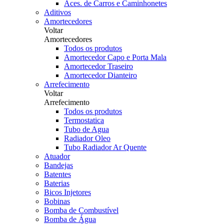
Aces. de Carros e Caminhonetes
Aditivos
Amortecedores
Voltar
Amortecedores
Todos os produtos
Amortecedor Capo e Porta Mala
Amortecedor Traseiro
Amortecedor Dianteiro
Arrefecimento
Voltar
Arrefecimento
Todos os produtos
Termostatica
Tubo de Agua
Radiador Oleo
Tubo Radiador Ar Quente
Atuador
Bandejas
Batentes
Baterias
Bicos Injetores
Bobinas
Bomba de Combustível
Bomba de Água