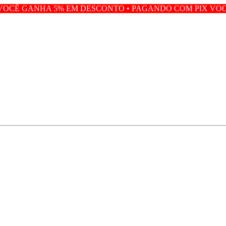
% EM DESCONTO • PAGANDO COM PIX VOCÊ GANHA 5% E