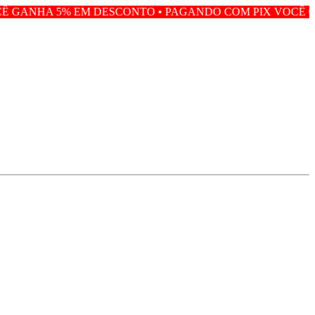
M DESCONTO • PAGANDO COM PIX VOCÊ GANHA 5% EM D