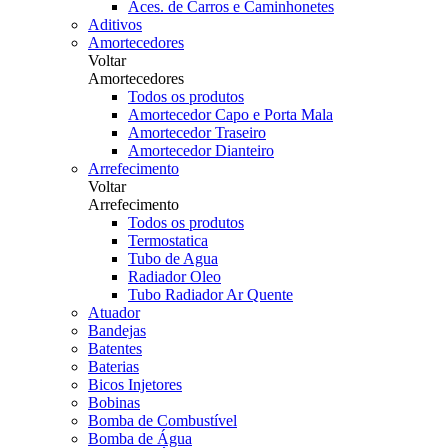
Aces. de Carros e Caminhonetes
Aditivos
Amortecedores
Voltar
Amortecedores
Todos os produtos
Amortecedor Capo e Porta Mala
Amortecedor Traseiro
Amortecedor Dianteiro
Arrefecimento
Voltar
Arrefecimento
Todos os produtos
Termostatica
Tubo de Agua
Radiador Oleo
Tubo Radiador Ar Quente
Atuador
Bandejas
Batentes
Baterias
Bicos Injetores
Bobinas
Bomba de Combustível
Bomba de Água