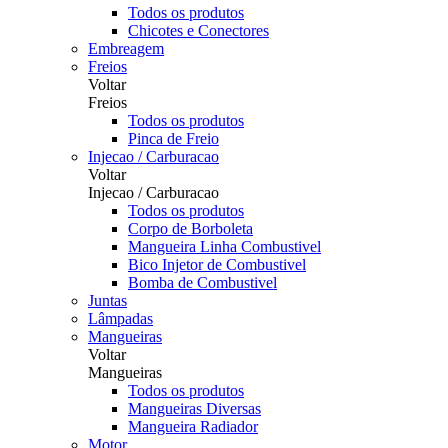
Todos os produtos
Chicotes e Conectores
Embreagem
Freios
Voltar
Freios
Todos os produtos
Pinca de Freio
Injecao / Carburacao
Voltar
Injecao / Carburacao
Todos os produtos
Corpo de Borboleta
Mangueira Linha Combustivel
Bico Injetor de Combustivel
Bomba de Combustivel
Juntas
Lâmpadas
Mangueiras
Voltar
Mangueiras
Todos os produtos
Mangueiras Diversas
Mangueira Radiador
Motor