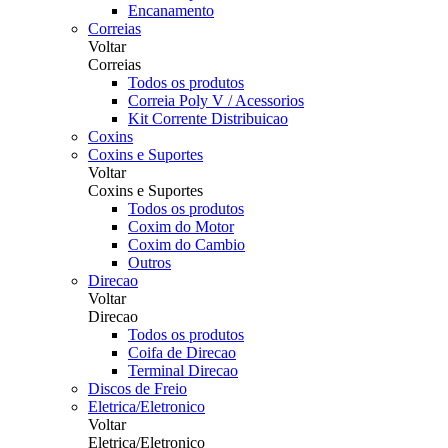
Encanamento
Correias
Voltar
Correias
Todos os produtos
Correia Poly V / Acessorios
Kit Corrente Distribuicao
Coxins
Coxins e Suportes
Voltar
Coxins e Suportes
Todos os produtos
Coxim do Motor
Coxim do Cambio
Outros
Direcao
Voltar
Direcao
Todos os produtos
Coifa de Direcao
Terminal Direcao
Discos de Freio
Eletrica/Eletronico
Voltar
Eletrica/Eletronico