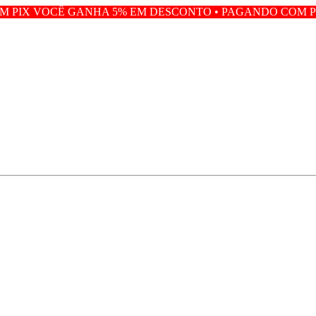
NHA 5% EM DESCONTO • PAGANDO COM PIX VOCÊ GANHA