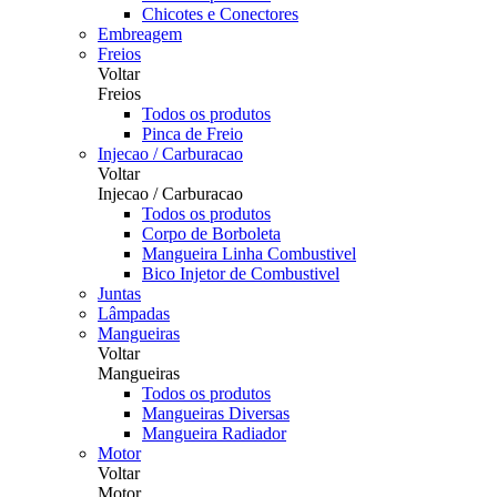
Chicotes e Conectores
Embreagem
Freios
Voltar
Freios
Todos os produtos
Pinca de Freio
Injecao / Carburacao
Voltar
Injecao / Carburacao
Todos os produtos
Corpo de Borboleta
Mangueira Linha Combustivel
Bico Injetor de Combustivel
Juntas
Lâmpadas
Mangueiras
Voltar
Mangueiras
Todos os produtos
Mangueiras Diversas
Mangueira Radiador
Motor
Voltar
Motor