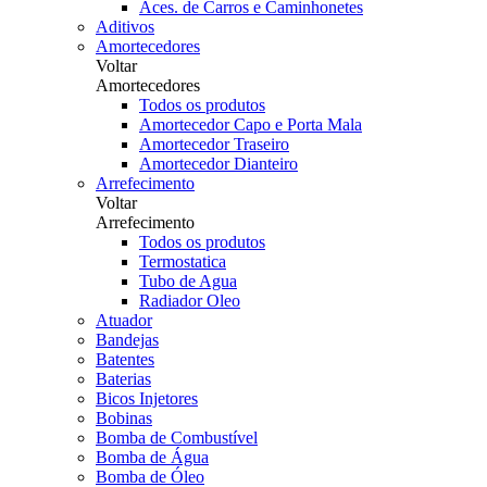
Aces. de Carros e Caminhonetes
Aditivos
Amortecedores
Voltar
Amortecedores
Todos os produtos
Amortecedor Capo e Porta Mala
Amortecedor Traseiro
Amortecedor Dianteiro
Arrefecimento
Voltar
Arrefecimento
Todos os produtos
Termostatica
Tubo de Agua
Radiador Oleo
Atuador
Bandejas
Batentes
Baterias
Bicos Injetores
Bobinas
Bomba de Combustível
Bomba de Água
Bomba de Óleo