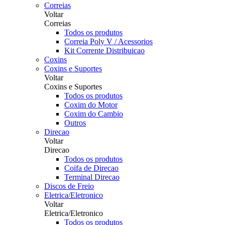
Correias
Voltar
Correias
Todos os produtos
Correia Poly V / Acessorios
Kit Corrente Distribuicao
Coxins
Coxins e Suportes
Voltar
Coxins e Suportes
Todos os produtos
Coxim do Motor
Coxim do Cambio
Outros
Direcao
Voltar
Direcao
Todos os produtos
Coifa de Direcao
Terminal Direcao
Discos de Freio
Eletrica/Eletronico
Voltar
Eletrica/Eletronico
Todos os produtos