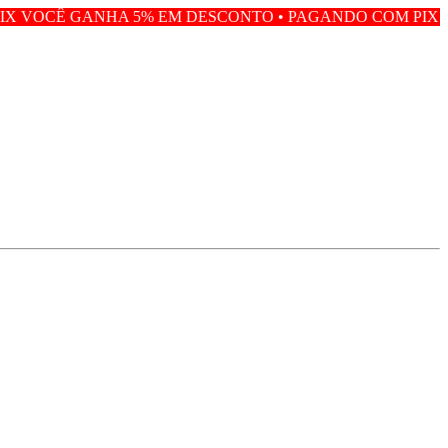
 5% EM DESCONTO • PAGANDO COM PIX VOCÊ GANHA 5%