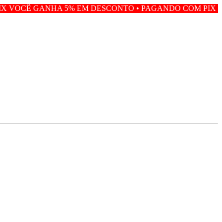
 5% EM DESCONTO • PAGANDO COM PIX VOCÊ GANHA 5%