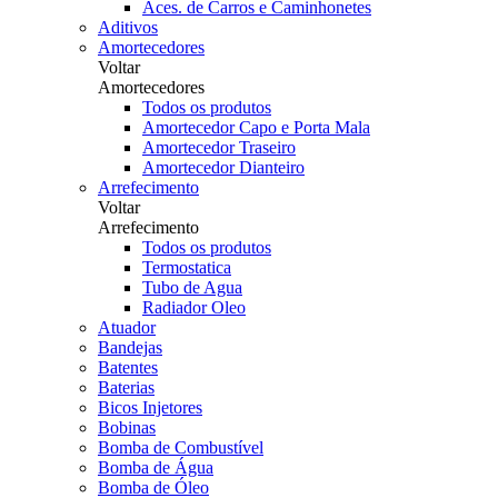
Aces. de Carros e Caminhonetes
Aditivos
Amortecedores
Voltar
Amortecedores
Todos os produtos
Amortecedor Capo e Porta Mala
Amortecedor Traseiro
Amortecedor Dianteiro
Arrefecimento
Voltar
Arrefecimento
Todos os produtos
Termostatica
Tubo de Agua
Radiador Oleo
Atuador
Bandejas
Batentes
Baterias
Bicos Injetores
Bobinas
Bomba de Combustível
Bomba de Água
Bomba de Óleo