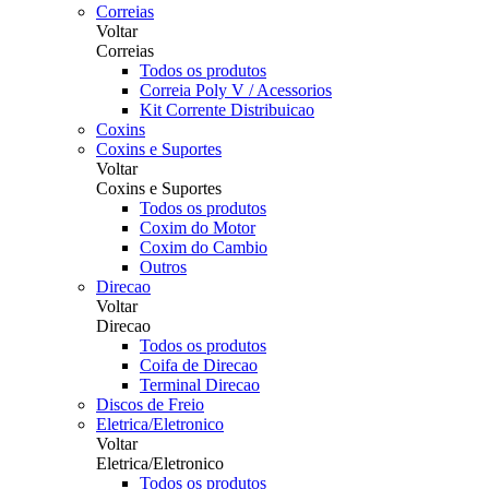
Correias
Voltar
Correias
Todos os produtos
Correia Poly V / Acessorios
Kit Corrente Distribuicao
Coxins
Coxins e Suportes
Voltar
Coxins e Suportes
Todos os produtos
Coxim do Motor
Coxim do Cambio
Outros
Direcao
Voltar
Direcao
Todos os produtos
Coifa de Direcao
Terminal Direcao
Discos de Freio
Eletrica/Eletronico
Voltar
Eletrica/Eletronico
Todos os produtos