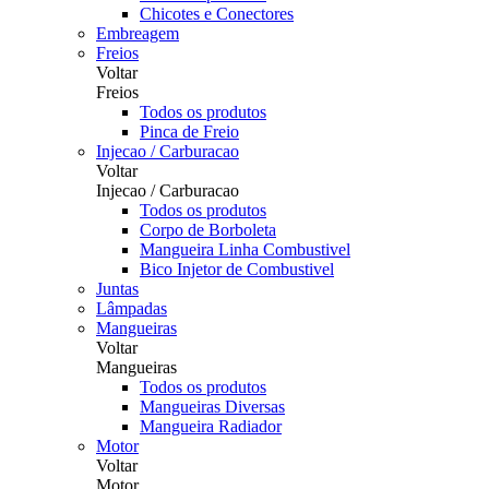
Chicotes e Conectores
Embreagem
Freios
Voltar
Freios
Todos os produtos
Pinca de Freio
Injecao / Carburacao
Voltar
Injecao / Carburacao
Todos os produtos
Corpo de Borboleta
Mangueira Linha Combustivel
Bico Injetor de Combustivel
Juntas
Lâmpadas
Mangueiras
Voltar
Mangueiras
Todos os produtos
Mangueiras Diversas
Mangueira Radiador
Motor
Voltar
Motor