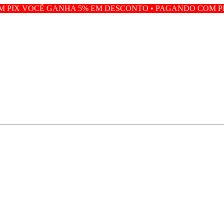
NHA 5% EM DESCONTO • PAGANDO COM PIX VOCÊ GANHA