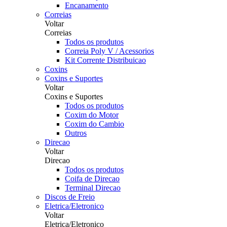
Encanamento
Correias
Voltar
Correias
Todos os produtos
Correia Poly V / Acessorios
Kit Corrente Distribuicao
Coxins
Coxins e Suportes
Voltar
Coxins e Suportes
Todos os produtos
Coxim do Motor
Coxim do Cambio
Outros
Direcao
Voltar
Direcao
Todos os produtos
Coifa de Direcao
Terminal Direcao
Discos de Freio
Eletrica/Eletronico
Voltar
Eletrica/Eletronico