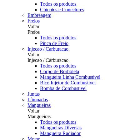
Todos os produtos
Chicotes e Conectores
Embreagem
Freios
Voltar
Freios
Todos os produtos
Pinca de Freio
Injecao / Carburacao
Voltar
Injecao / Carburacao
Todos os produtos
Corpo de Borboleta
Mangueira Linha Combustivel
Bico Injetor de Combustivel
Bomba de Combustivel
Juntas
Lâmpadas
Mangueiras
Voltar
Mangueiras
Todos os produtos
Mangueiras Diversas
Mangueira Radiador
Motor