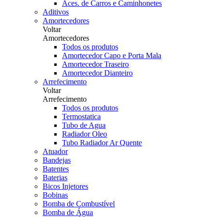
Aces. de Carros e Caminhonetes
Aditivos
Amortecedores
Voltar
Amortecedores
Todos os produtos
Amortecedor Capo e Porta Mala
Amortecedor Traseiro
Amortecedor Dianteiro
Arrefecimento
Voltar
Arrefecimento
Todos os produtos
Termostatica
Tubo de Agua
Radiador Oleo
Tubo Radiador Ar Quente
Atuador
Bandejas
Batentes
Baterias
Bicos Injetores
Bobinas
Bomba de Combustível
Bomba de Água