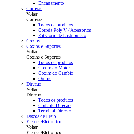
Encanamento
Correias
Voltar
Correias
Todos os produtos
Correia Poly V / Acessorios
Kit Corrente Distribuicao
Coxins
Coxins e Suportes
Voltar
Coxins e Suportes
Todos os produtos
Coxim do Motor
Coxim do Cambio
Outros
Direcao
Voltar
Direcao
Todos os produtos
Coifa de Direcao
Terminal Direcao
Discos de Freio
Eletrica/Eletronico
Voltar
Eletrica/Eletronico