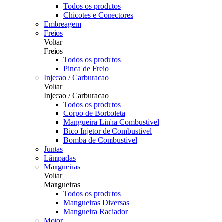
Todos os produtos
Chicotes e Conectores
Embreagem
Freios
Voltar
Freios
Todos os produtos
Pinca de Freio
Injecao / Carburacao
Voltar
Injecao / Carburacao
Todos os produtos
Corpo de Borboleta
Mangueira Linha Combustivel
Bico Injetor de Combustivel
Bomba de Combustivel
Juntas
Lâmpadas
Mangueiras
Voltar
Mangueiras
Todos os produtos
Mangueiras Diversas
Mangueira Radiador
Motor