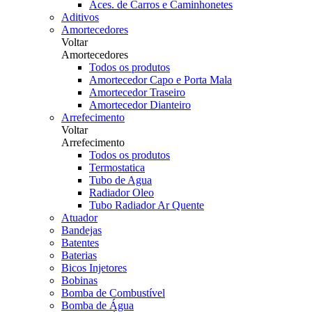
Aces. de Carros e Caminhonetes
Aditivos
Amortecedores
Voltar
Amortecedores
Todos os produtos
Amortecedor Capo e Porta Mala
Amortecedor Traseiro
Amortecedor Dianteiro
Arrefecimento
Voltar
Arrefecimento
Todos os produtos
Termostatica
Tubo de Agua
Radiador Oleo
Tubo Radiador Ar Quente
Atuador
Bandejas
Batentes
Baterias
Bicos Injetores
Bobinas
Bomba de Combustível
Bomba de Água