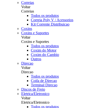
Correias
Voltar
Correias
Todos os produtos
Correia Poly V / Acessorios
Kit Corrente Distribuicao
Coxins
Coxins e Suportes
Voltar
Coxins e Suportes
Todos os produtos
Coxim do Motor
Coxim do Cambio
Outros
Direcao
Voltar
Direcao
Todos os produtos
Coifa de Direcao
Terminal Direcao
Discos de Freio
Eletrica/Eletronico
Voltar
Eletrica/Eletronico
Todos os produtos