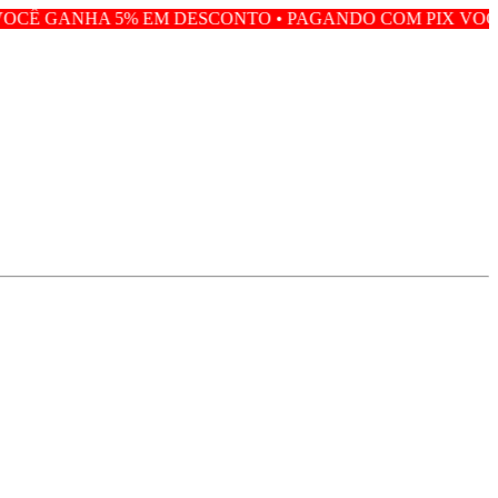
 EM DESCONTO • PAGANDO COM PIX VOCÊ GANHA 5% EM