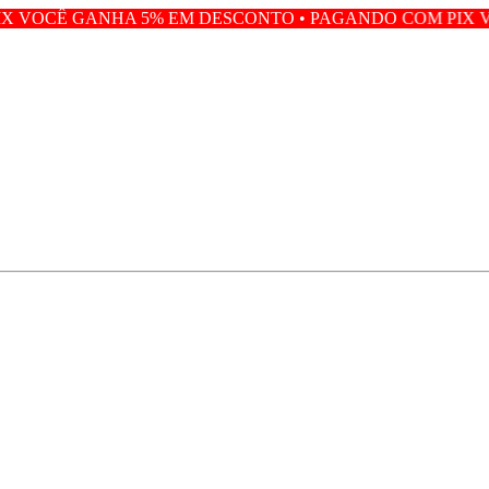
 5% EM DESCONTO • PAGANDO COM PIX VOCÊ GANHA 5%