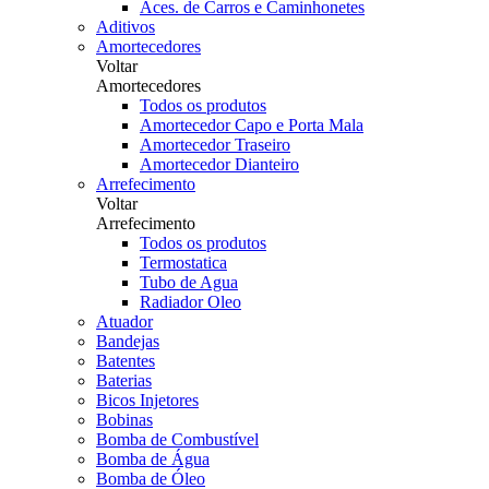
Aces. de Carros e Caminhonetes
Aditivos
Amortecedores
Voltar
Amortecedores
Todos os produtos
Amortecedor Capo e Porta Mala
Amortecedor Traseiro
Amortecedor Dianteiro
Arrefecimento
Voltar
Arrefecimento
Todos os produtos
Termostatica
Tubo de Agua
Radiador Oleo
Atuador
Bandejas
Batentes
Baterias
Bicos Injetores
Bobinas
Bomba de Combustível
Bomba de Água
Bomba de Óleo