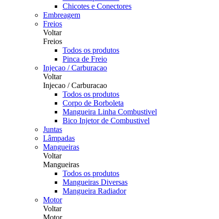
Chicotes e Conectores
Embreagem
Freios
Voltar
Freios
Todos os produtos
Pinca de Freio
Injecao / Carburacao
Voltar
Injecao / Carburacao
Todos os produtos
Corpo de Borboleta
Mangueira Linha Combustivel
Bico Injetor de Combustivel
Juntas
Lâmpadas
Mangueiras
Voltar
Mangueiras
Todos os produtos
Mangueiras Diversas
Mangueira Radiador
Motor
Voltar
Motor