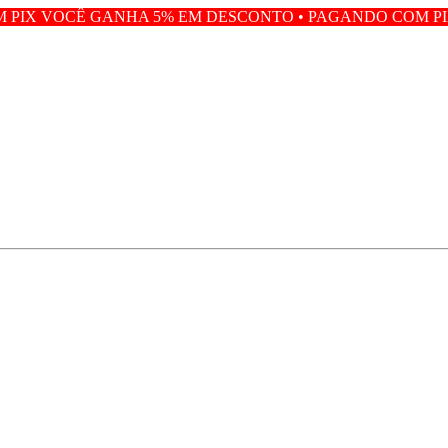
NHA 5% EM DESCONTO • PAGANDO COM PIX VOCÊ GANHA