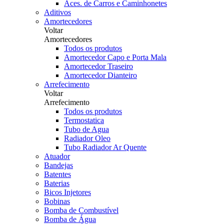
Aces. de Carros e Caminhonetes
Aditivos
Amortecedores
Voltar
Amortecedores
Todos os produtos
Amortecedor Capo e Porta Mala
Amortecedor Traseiro
Amortecedor Dianteiro
Arrefecimento
Voltar
Arrefecimento
Todos os produtos
Termostatica
Tubo de Agua
Radiador Oleo
Tubo Radiador Ar Quente
Atuador
Bandejas
Batentes
Baterias
Bicos Injetores
Bobinas
Bomba de Combustível
Bomba de Água