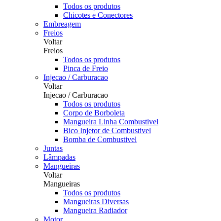
Todos os produtos
Chicotes e Conectores
Embreagem
Freios
Voltar
Freios
Todos os produtos
Pinca de Freio
Injecao / Carburacao
Voltar
Injecao / Carburacao
Todos os produtos
Corpo de Borboleta
Mangueira Linha Combustivel
Bico Injetor de Combustivel
Bomba de Combustivel
Juntas
Lâmpadas
Mangueiras
Voltar
Mangueiras
Todos os produtos
Mangueiras Diversas
Mangueira Radiador
Motor