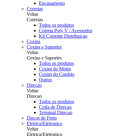
Encanamento
Correias
Voltar
Correias
Todos os produtos
Correia Poly V / Acessorios
Kit Corrente Distribuicao
Coxins
Coxins e Suportes
Voltar
Coxins e Suportes
Todos os produtos
Coxim do Motor
Coxim do Cambio
Outros
Direcao
Voltar
Direcao
Todos os produtos
Coifa de Direcao
Terminal Direcao
Discos de Freio
Eletrica/Eletronico
Voltar
Eletrica/Eletronico