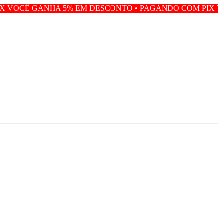
 5% EM DESCONTO • PAGANDO COM PIX VOCÊ GANHA 5%