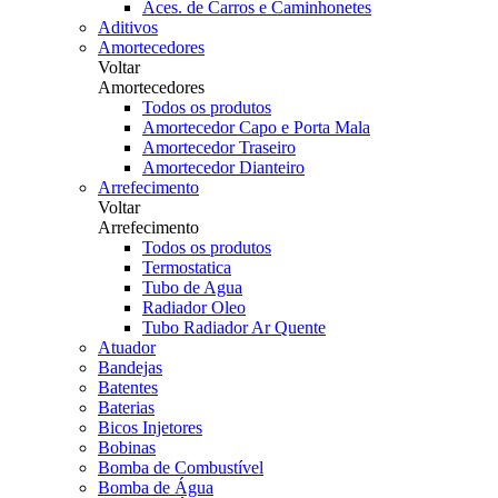
Aces. de Carros e Caminhonetes
Aditivos
Amortecedores
Voltar
Amortecedores
Todos os produtos
Amortecedor Capo e Porta Mala
Amortecedor Traseiro
Amortecedor Dianteiro
Arrefecimento
Voltar
Arrefecimento
Todos os produtos
Termostatica
Tubo de Agua
Radiador Oleo
Tubo Radiador Ar Quente
Atuador
Bandejas
Batentes
Baterias
Bicos Injetores
Bobinas
Bomba de Combustível
Bomba de Água