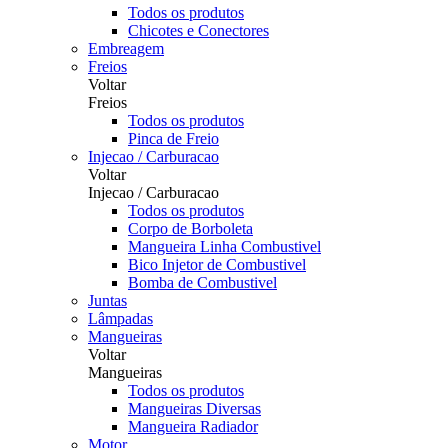
Todos os produtos
Chicotes e Conectores
Embreagem
Freios
Voltar
Freios
Todos os produtos
Pinca de Freio
Injecao / Carburacao
Voltar
Injecao / Carburacao
Todos os produtos
Corpo de Borboleta
Mangueira Linha Combustivel
Bico Injetor de Combustivel
Bomba de Combustivel
Juntas
Lâmpadas
Mangueiras
Voltar
Mangueiras
Todos os produtos
Mangueiras Diversas
Mangueira Radiador
Motor