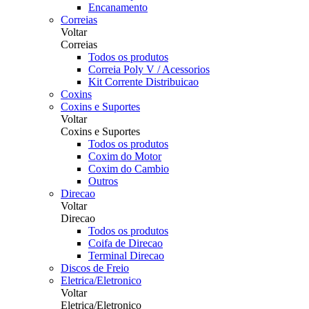
Encanamento
Correias
Voltar
Correias
Todos os produtos
Correia Poly V / Acessorios
Kit Corrente Distribuicao
Coxins
Coxins e Suportes
Voltar
Coxins e Suportes
Todos os produtos
Coxim do Motor
Coxim do Cambio
Outros
Direcao
Voltar
Direcao
Todos os produtos
Coifa de Direcao
Terminal Direcao
Discos de Freio
Eletrica/Eletronico
Voltar
Eletrica/Eletronico