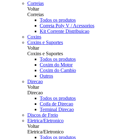
Correias
Voltar
Correias
Todos os produtos
Correia Poly V / Acessorios
Kit Corrente Distribuicao
Coxins
Coxins e Suportes
Voltar
Coxins e Suportes
Todos os produtos
Coxim do Motor
Coxim do Cambio
Outros
Direcao
Voltar
Direcao
Todos os produtos
Coifa de Direcao
Terminal Direcao
Discos de Freio
Eletrica/Eletronico
Voltar
Eletrica/Eletronico
Todos os produtos