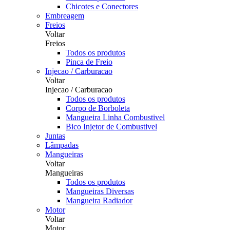
Chicotes e Conectores
Embreagem
Freios
Voltar
Freios
Todos os produtos
Pinca de Freio
Injecao / Carburacao
Voltar
Injecao / Carburacao
Todos os produtos
Corpo de Borboleta
Mangueira Linha Combustivel
Bico Injetor de Combustivel
Juntas
Lâmpadas
Mangueiras
Voltar
Mangueiras
Todos os produtos
Mangueiras Diversas
Mangueira Radiador
Motor
Voltar
Motor