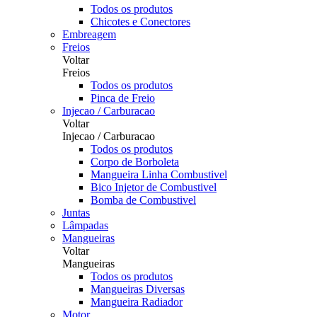
Todos os produtos
Chicotes e Conectores
Embreagem
Freios
Voltar
Freios
Todos os produtos
Pinca de Freio
Injecao / Carburacao
Voltar
Injecao / Carburacao
Todos os produtos
Corpo de Borboleta
Mangueira Linha Combustivel
Bico Injetor de Combustivel
Bomba de Combustivel
Juntas
Lâmpadas
Mangueiras
Voltar
Mangueiras
Todos os produtos
Mangueiras Diversas
Mangueira Radiador
Motor