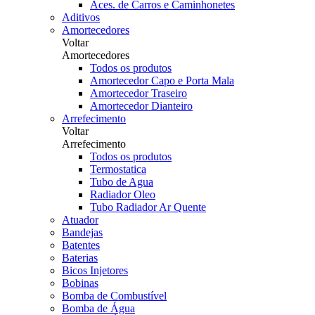
Aces. de Carros e Caminhonetes
Aditivos
Amortecedores
Voltar
Amortecedores
Todos os produtos
Amortecedor Capo e Porta Mala
Amortecedor Traseiro
Amortecedor Dianteiro
Arrefecimento
Voltar
Arrefecimento
Todos os produtos
Termostatica
Tubo de Agua
Radiador Oleo
Tubo Radiador Ar Quente
Atuador
Bandejas
Batentes
Baterias
Bicos Injetores
Bobinas
Bomba de Combustível
Bomba de Água