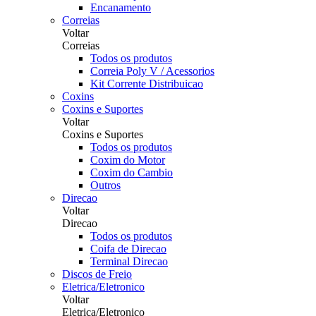
Encanamento
Correias
Voltar
Correias
Todos os produtos
Correia Poly V / Acessorios
Kit Corrente Distribuicao
Coxins
Coxins e Suportes
Voltar
Coxins e Suportes
Todos os produtos
Coxim do Motor
Coxim do Cambio
Outros
Direcao
Voltar
Direcao
Todos os produtos
Coifa de Direcao
Terminal Direcao
Discos de Freio
Eletrica/Eletronico
Voltar
Eletrica/Eletronico