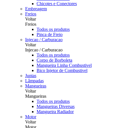
Chicotes e Conectores
Embreagem
Freios
Voltar
Freios
Todos os produtos
Pinca de Freio
Injecao / Carburacao
Voltar
Injecao / Carburacao
Todos os produtos
Corpo de Borboleta
Mangueira Linha Combustivel
Bico Injetor de Combustivel
Juntas
Lâmpadas
Mangueiras
Voltar
Mangueiras
Todos os produtos
Mangueiras Diversas
Mangueira Radiador
Motor
Voltar
Motor