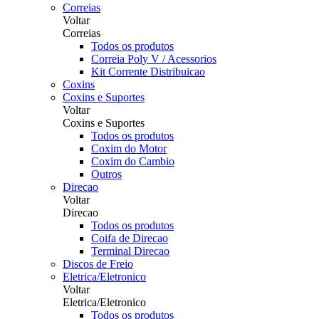
Correias
Voltar
Correias
Todos os produtos
Correia Poly V / Acessorios
Kit Corrente Distribuicao
Coxins
Coxins e Suportes
Voltar
Coxins e Suportes
Todos os produtos
Coxim do Motor
Coxim do Cambio
Outros
Direcao
Voltar
Direcao
Todos os produtos
Coifa de Direcao
Terminal Direcao
Discos de Freio
Eletrica/Eletronico
Voltar
Eletrica/Eletronico
Todos os produtos