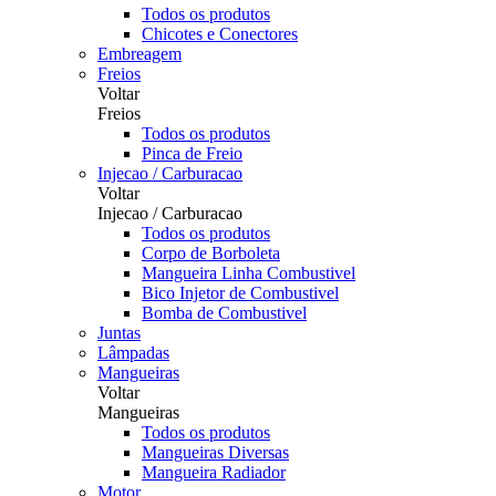
Todos os produtos
Chicotes e Conectores
Embreagem
Freios
Voltar
Freios
Todos os produtos
Pinca de Freio
Injecao / Carburacao
Voltar
Injecao / Carburacao
Todos os produtos
Corpo de Borboleta
Mangueira Linha Combustivel
Bico Injetor de Combustivel
Bomba de Combustivel
Juntas
Lâmpadas
Mangueiras
Voltar
Mangueiras
Todos os produtos
Mangueiras Diversas
Mangueira Radiador
Motor