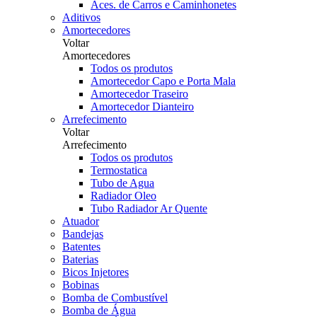
Aces. de Carros e Caminhonetes
Aditivos
Amortecedores
Voltar
Amortecedores
Todos os produtos
Amortecedor Capo e Porta Mala
Amortecedor Traseiro
Amortecedor Dianteiro
Arrefecimento
Voltar
Arrefecimento
Todos os produtos
Termostatica
Tubo de Agua
Radiador Oleo
Tubo Radiador Ar Quente
Atuador
Bandejas
Batentes
Baterias
Bicos Injetores
Bobinas
Bomba de Combustível
Bomba de Água