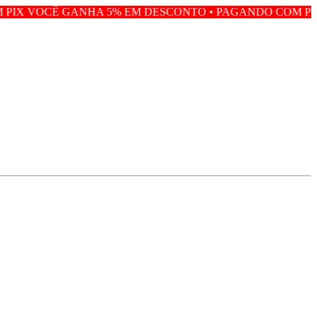
HA 5% EM DESCONTO • PAGANDO COM PIX VOCÊ GANHA 