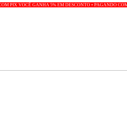
GANHA 5% EM DESCONTO • PAGANDO COM PIX VOCÊ GAN