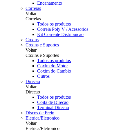
Encanamento
Correias
Voltar
Correias
Todos os produtos
Correia Poly V / Acessorios
Kit Corrente Distribuicao
Coxins
Coxins e Suportes
Voltar
Coxins e Suportes
Todos os produtos
Coxim do Motor
Coxim do Cambio
Outros
Direcao
Voltar
Direcao
Todos os produtos
Coifa de Direcao
Terminal Direcao
Discos de Freio
Eletrica/Eletronico
Voltar
Eletrica/Eletronico