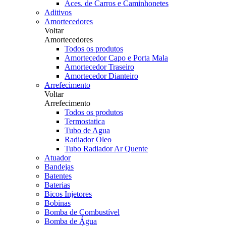
Aces. de Carros e Caminhonetes
Aditivos
Amortecedores
Voltar
Amortecedores
Todos os produtos
Amortecedor Capo e Porta Mala
Amortecedor Traseiro
Amortecedor Dianteiro
Arrefecimento
Voltar
Arrefecimento
Todos os produtos
Termostatica
Tubo de Agua
Radiador Oleo
Tubo Radiador Ar Quente
Atuador
Bandejas
Batentes
Baterias
Bicos Injetores
Bobinas
Bomba de Combustível
Bomba de Água