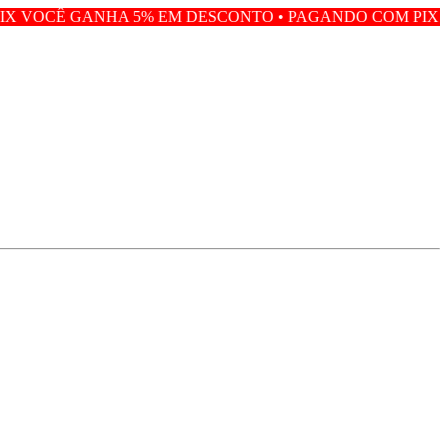
 5% EM DESCONTO • PAGANDO COM PIX VOCÊ GANHA 5%