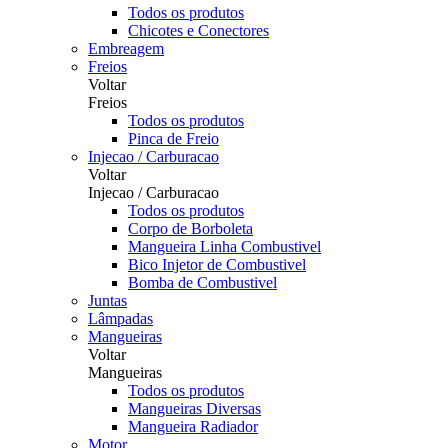
Todos os produtos
Chicotes e Conectores
Embreagem
Freios
Voltar
Freios
Todos os produtos
Pinca de Freio
Injecao / Carburacao
Voltar
Injecao / Carburacao
Todos os produtos
Corpo de Borboleta
Mangueira Linha Combustivel
Bico Injetor de Combustivel
Bomba de Combustivel
Juntas
Lâmpadas
Mangueiras
Voltar
Mangueiras
Todos os produtos
Mangueiras Diversas
Mangueira Radiador
Motor