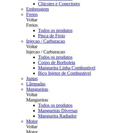
Chicotes e Conectores
Embreagem
Freios
Voltar
Freios
Todos os produtos
Pinca de Freio
Injecao / Carburacao
Voltar
Injecao / Carburacao
Todos os produtos
Corpo de Borboleta
Mangueira Linha Combustivel
Bico Injetor de Combustivel
Juntas
Lâmpadas
Mangueiras
Voltar
Mangueiras
Todos os produtos
Mangueiras Diversas
Mangueira Radiador
Motor
Voltar
Motor