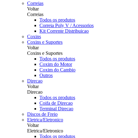
Correias
Voltar
Correias
Todos os produtos
Correia Poly V / Acessorios
Kit Corrente Distribuicao
Coxins
Coxins e Suportes
Voltar
Coxins e Suportes
Todos os produtos
Coxim do Motor
Coxim do Cambio
Outros
Direcao
Voltar
Direcao
Todos os produtos
Coifa de Direcao
Terminal Direcao
Discos de Freio
Eletrica/Eletronico
Voltar
Eletrica/Eletronico
Todos os produtos