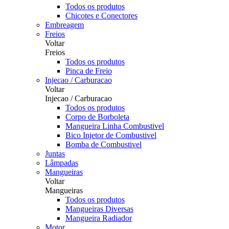
Todos os produtos
Chicotes e Conectores
Embreagem
Freios
Voltar
Freios
Todos os produtos
Pinca de Freio
Injecao / Carburacao
Voltar
Injecao / Carburacao
Todos os produtos
Corpo de Borboleta
Mangueira Linha Combustivel
Bico Injetor de Combustivel
Bomba de Combustivel
Juntas
Lâmpadas
Mangueiras
Voltar
Mangueiras
Todos os produtos
Mangueiras Diversas
Mangueira Radiador
Motor