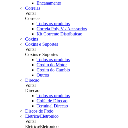
Encanamento
Correias
Voltar
Correias
Todos os produtos
Correia Poly V / Acessorios
Kit Corrente Distribuicao
Coxins
Coxins e Suportes
Voltar
Coxins e Suportes
Todos os produtos
Coxim do Motor
Coxim do Cambio
Outros
Direcao
Voltar
Direcao
Todos os produtos
Coifa de Direcao
Terminal Direcao
Discos de Freio
Eletrica/Eletronico
Voltar
Eletrica/Eletronico