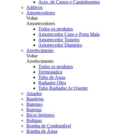
Aces. de Carros e Caminhonetes
Aditivos
Amortecedores
Voltar
Amortecedores
Todos os produtos
Amortecedor Capo e Porta Mala
Amortecedor Traseiro
Amortecedor Dianteiro
Arrefecimento
Voltar
Arrefecimento
Todos os produtos
Termostatica
Tubo de Agua
Radiador Oleo
Tubo Radiador Ar Quente
Atuador
Bandejas
Batentes
Baterias
Bicos Injetores
Bobinas
Bomba de Combustível
Bomba de Água